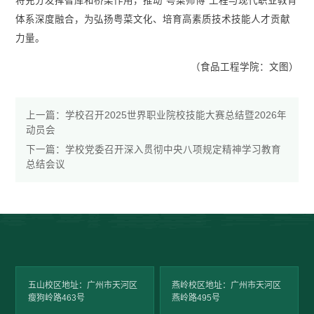
将充分发挥智库和桥梁作用，推动“粤菜师傅”工程与现代职业教育
体系深度融合，为弘扬粤菜文化、培育高素质技术技能人才贡献
力量。
（食品工程学院：文图）
上一篇：
学校召开2025世界职业院校技能大赛总结暨2026年
动员会
下一篇：
学校党委召开深入贯彻中央八项规定精神学习教育
总结会议
五山校区地址：广州市天河区
燕岭校区地址：广州市天河区
瘦狗岭路463号
燕岭路495号